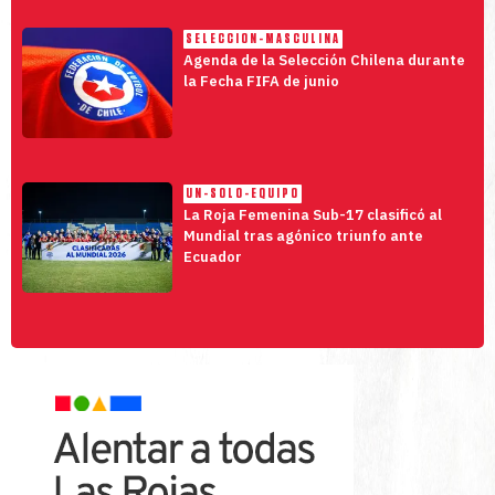
SELECCION-MASCULINA
Agenda de la Selección Chilena durante
la Fecha FIFA de junio
UN-SOLO-EQUIPO
La Roja Femenina Sub-17 clasificó al
Mundial tras agónico triunfo ante
Ecuador