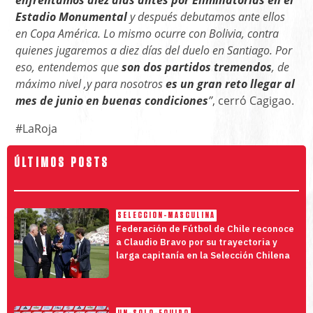
enfrentamos diez días antes por Eliminatorias en el
Estadio Monumental
y después debutamos ante ellos
en Copa América. Lo mismo ocurre con Bolivia, contra
quienes jugaremos a diez días del duelo en Santiago. Por
eso, entendemos que
son dos partidos tremendos
, de
máximo nivel ,y para nosotros
es un gran reto llegar al
mes de junio en buenas condiciones
”
, cerró Cagigao.
#LaRoja
ÚLTIMOS POSTS
SELECCION-MASCULINA
Federación de Fútbol de Chile reconoce
a Claudio Bravo por su trayectoria y
larga capitanía en la Selección Chilena