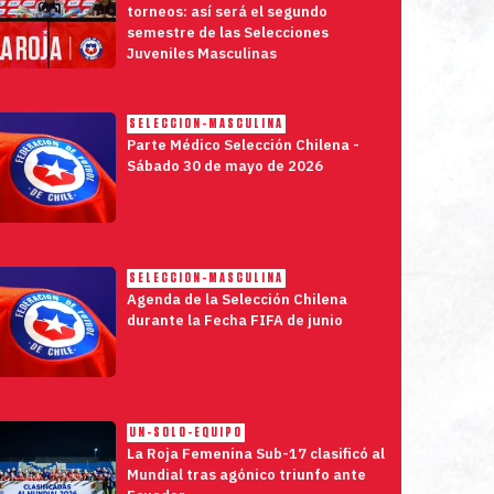
torneos: así será el segundo
semestre de las Selecciones
Juveniles Masculinas
SELECCION-MASCULINA
Parte Médico Selección Chilena -
Sábado 30 de mayo de 2026
SELECCION-MASCULINA
Agenda de la Selección Chilena
durante la Fecha FIFA de junio
UN-SOLO-EQUIPO
La Roja Femenina Sub-17 clasificó al
Mundial tras agónico triunfo ante