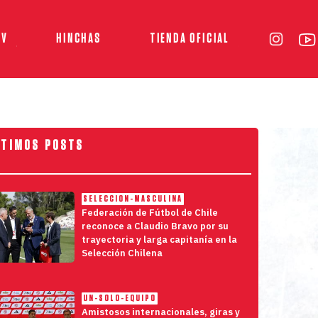
TV
HINCHAS
TIENDA OFICIAL
LTIMOS POSTS
SELECCION-MASCULINA
Federación de Fútbol de Chile
reconoce a Claudio Bravo por su
trayectoria y larga capitanía en la
Selección Chilena
UN-SOLO-EQUIPO
Amistosos internacionales, giras y