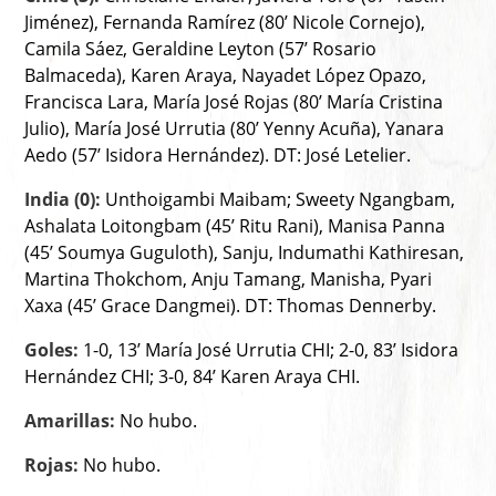
Jiménez), Fernanda Ramírez (80’ Nicole Cornejo),
Camila Sáez, Geraldine Leyton (57’ Rosario
Balmaceda), Karen Araya, Nayadet López Opazo,
Francisca Lara, María José Rojas (80’ María Cristina
Julio), María José Urrutia (80’ Yenny Acuña), Yanara
Aedo (57’ Isidora Hernández). DT: José Letelier.
India (0):
Unthoigambi Maibam; Sweety Ngangbam,
Ashalata Loitongbam (45’ Ritu Rani), Manisa Panna
(45’ Soumya Guguloth), Sanju, Indumathi Kathiresan,
Martina Thokchom, Anju Tamang, Manisha, Pyari
Xaxa (45’ Grace Dangmei). DT: Thomas Dennerby.
Goles:
1-0, 13’ María José Urrutia CHI; 2-0, 83’ Isidora
Hernández CHI; 3-0, 84’ Karen Araya CHI.
Amarillas:
No hubo.
Rojas:
No hubo.