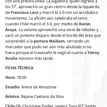
con una precisa volea. La jugadora, quien ingresó a
los 57’, aprovechó un gran centro desde la izquierda
de
Francisca Lara
y marcó el 2-0 con un acrobático
movimiento. La afición aún celebraba el tanto
cuando Chile marcó el 3-0, por medio de
Karen
Araya.
La volante aprovechó una serie de rebotes y
sacó un potente disparo desde el borde del área que
sorprendió a la
portera Maibam
, cerrando un
marcador que pudo ser aún más abultado si no
fuera porque el travesaño le negó el cuarto a
Yenny
Acuña
minutos más tarde.
FICHA TÉCNICA
Hora:
18:00
Estadio:
Arena da Amazonia
Árbitra:
Rejane Caetano da Silva
Chile (3):
Christiane Endler; Javiera Toro (67’ Yastin