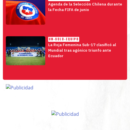
Agenda de la Selección Chilena durante
la Fecha FIFA de junio
UN-SOLO-EQUIPO
La Roja Femenina Sub-17 clasificó al
Mundial tras agónico triunfo ante
Ecuador