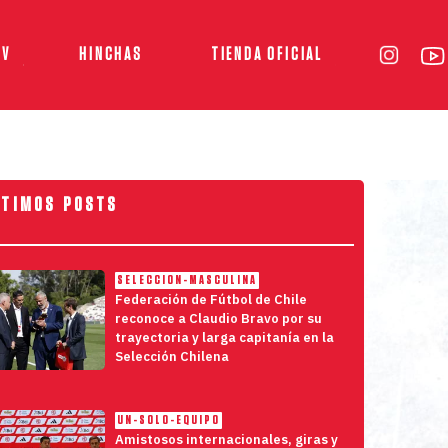
TV
HINCHAS
TIENDA OFICIAL
LTIMOS POSTS
SELECCION-MASCULINA
Federación de Fútbol de Chile
reconoce a Claudio Bravo por su
trayectoria y larga capitanía en la
Selección Chilena
UN-SOLO-EQUIPO
Amistosos internacionales, giras y