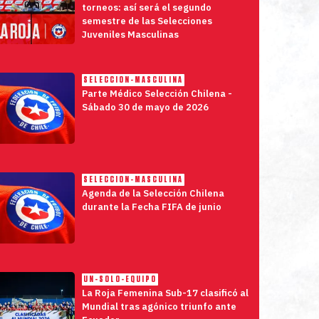
torneos: así será el segundo
semestre de las Selecciones
Juveniles Masculinas
SELECCION-MASCULINA
Parte Médico Selección Chilena -
Sábado 30 de mayo de 2026
SELECCION-MASCULINA
Agenda de la Selección Chilena
durante la Fecha FIFA de junio
UN-SOLO-EQUIPO
La Roja Femenina Sub-17 clasificó al
Mundial tras agónico triunfo ante