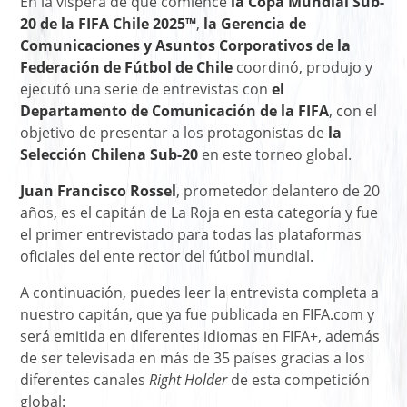
En la víspera de que comience
la Copa Mundial Sub-
20 de la FIFA Chile 2025™
,
la Gerencia de
Comunicaciones y Asuntos Corporativos de la
Federación de Fútbol de Chile
coordinó, produjo y
ejecutó una serie de entrevistas con
el
Departamento de Comunicación de la FIFA
, con el
objetivo de presentar a los protagonistas de
la
Selección Chilena Sub-20
en este torneo global.
Juan Francisco Rossel
, prometedor delantero de 20
años, es el capitán de La Roja en esta categoría y fue
el primer entrevistado para todas las plataformas
oficiales del ente rector del fútbol mundial.
A continuación, puedes leer la entrevista completa a
nuestro capitán, que ya fue publicada en FIFA.com y
será emitida en diferentes idiomas en FIFA+, además
de ser televisada en más de 35 países gracias a los
diferentes canales
Right Holder
de esta competición
global: